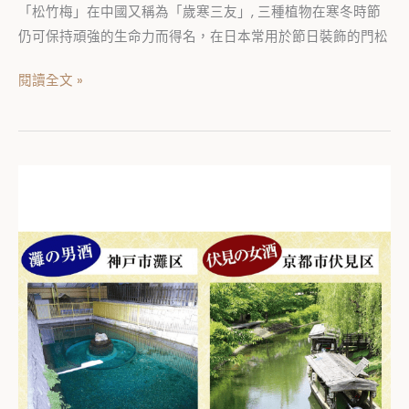
魅
「松竹梅」在中國又稱為「歲寒三友」, 三種植物在寒冬時節
力
仍可保持頑強的生命力而得名，在日本常用於節日裝飾的門松
閱讀全文 »
灘
の
男
酒、
伏
見
の
女
酒、
新