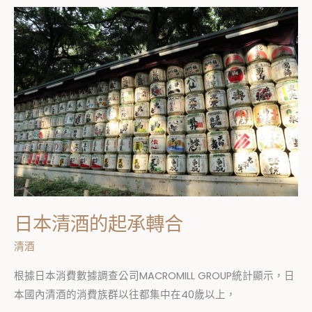
日
本
清
酒
的
起
承
轉
合
日本清酒的起承轉合
清酒
根據日本消費數據調查公司MACROMILL GROUP統計顯示，日
本國內清酒的消費族群以往都集中在40歲以上，