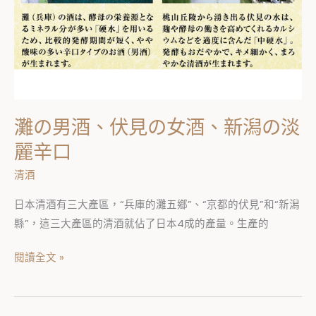
潟
の
淡
麗
辛
口
灘の男酒、伏見の女酒、新潟の淡
麗辛口
清酒
日本清酒有三大產區，“兵庫的灘五鄉”、“京都的伏見”和“新潟
縣”，這三大產區的清酒就佔了日本4成的產量。生產的
閱讀全文 »