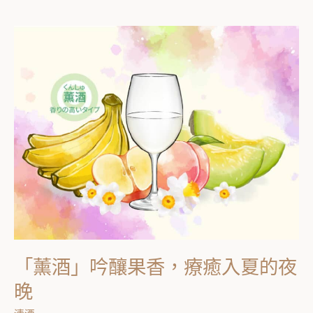
「薰
酒」
吟
釀
果
香，
療
癒
入
夏
的
夜
「薰酒」吟釀果香，療癒入夏的夜
晚
晚