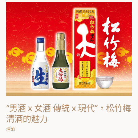
“男
酒
ｘ
女
酒
傳
統
ｘ
現
代”，
松
竹
“男酒ｘ女酒 傳統ｘ現代”，松竹梅
梅
清
清酒的魅力
酒
清酒
的