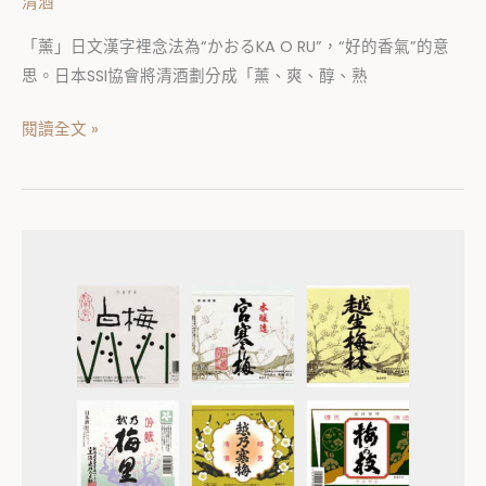
清酒
「薰」日文漢字裡念法為“かおるKA O RU”，“好的香氣”的意
思。日本SSI協會將清酒劃分成「薰、爽、醇、熟
閱讀全文 »
日
本
清
酒
標
「梅」
系
列