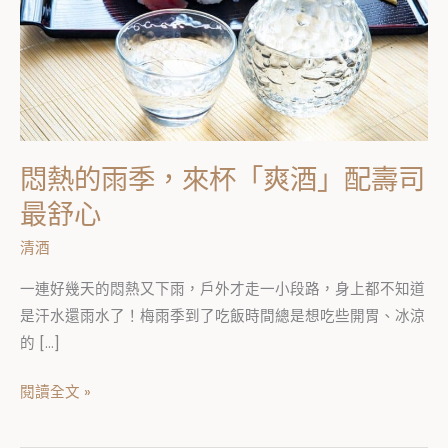
來
杯
「爽
酒」
配
壽
悶熱的雨季，來杯「爽酒」配壽司
司
最舒心
最
舒
清酒
心
一連好幾天的悶熱又下雨，戶外才走一小段路，身上都不知道
是汗水還雨水了！梅雨季到了吃飯時間總是想吃些開胃、冰涼
的 […]
閱讀全文 »