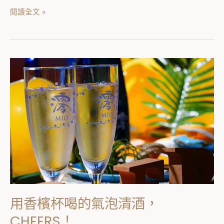
閱讀全文 »
用
香
檳
杯
喝
的
氣
泡
清
酒，
用香檳杯喝的氣泡清酒，
CHEERS！
CHEERS！