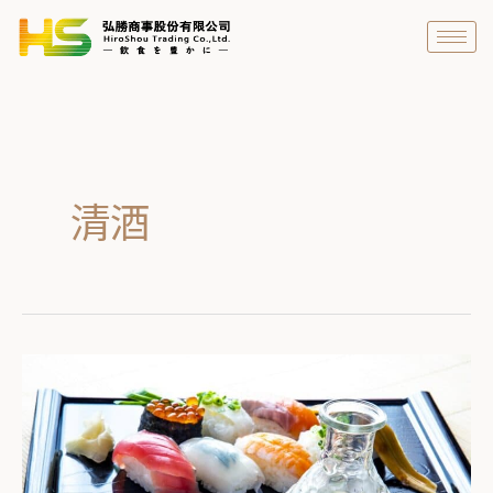
跳
至
主
要
內
容
清酒
悶
熱
的
雨
季，