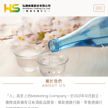
跳
至
主
要
內
容
關於我們
ABOUT US
弘勝商事股份有限公司
「人」為至上的Marketing Company。於2021年10月創立，
代理進口各式日本酒類飲品，致力於傳遞日本餐飲的
最新情報，帶給消費者更加豐富有趣的日本餐飲文
團隊成員擁有日系酒飲品開發、餐飲通路行銷、零售通路行
化！