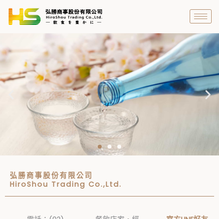
跳
至
主
要
內
容
弘勝商事股份有限公司
弘勝商事股份有限公司
HiroShou Trading Co.,Ltd.
代理進口各式日本酒類飲品，致力於傳遞日本餐飲的
最新情報，帶給消費者更加豐富有趣的日本餐飲文
化！