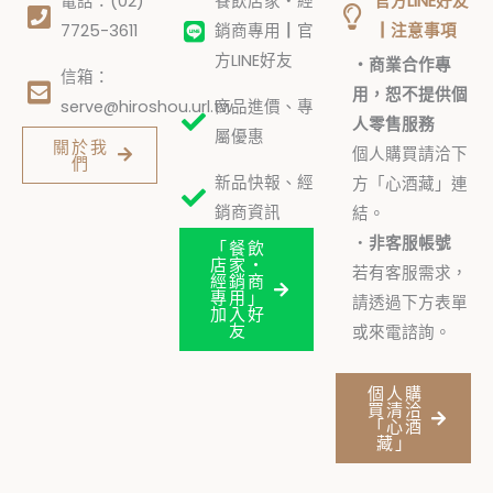
電話：(02)
餐飲店家・經
官方LINE好友
7725-3611
銷商專用┃官
┃注意事項
方LINE好友
・商業合作專
信箱：
用，恕不提供個
serve@hiroshou.url.tw
商品進價、專
人零售服務
屬優惠
關於我
個人購買請洽下
們
新品快報、經
方「心酒藏」連
銷商資訊
結。
・
非客服帳號
「餐飲
店家・
若有客服需求，
經銷商
專用」
請透過下方表單
加入好
友
或來電諮詢。
個人購
買清洽
「心酒
藏」