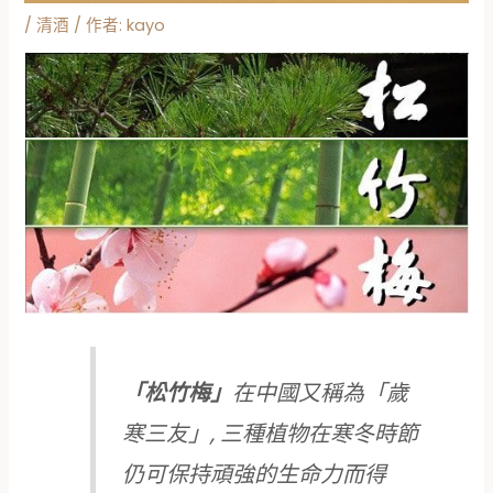
/
清酒
/ 作者:
kayo
「松竹梅」
在中國又稱為「歲
寒三友」, 三種植物在寒冬時節
仍可保持頑強的生命力而得