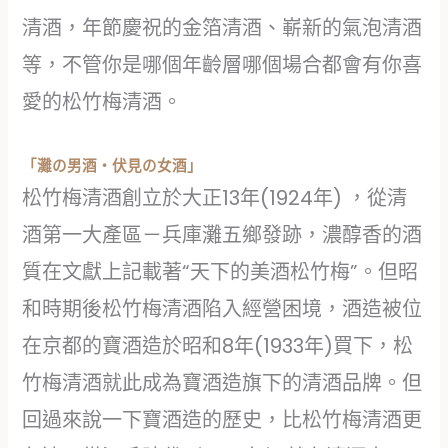
清酒，年節慶祝的金箔清酒、嶄新的氣泡清酒
等，不管你是哪個年齡層哪個場合都會有你喜
愛的松竹梅清酒。
「灘の男酒・伏見の女酒」
松竹梅清酒創立於大正13年(1924年) ，從清
酒第一大產區－兵庫灘五鄉發跡，濃醇香的酒
質在文獻上記載著“天下的美酒松竹梅”。但昭
和時期後松竹梅清酒陷入經營困境，酒造被位
在京都的寶酒造於昭和8年(1933年)買下，松
竹梅清酒就此成為寶酒造旗下的清酒品牌。但
回過來說一下寶酒造的歷史，比松竹梅清酒更