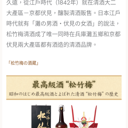
久遠，從江戶時代（1842年）就在清酒大二
大產區－京都伏見，釀製清酒販售。日本江戶
時代就有「灘の男酒・伏見の女酒」的說法，
松竹梅清酒成了唯一同時在兵庫灘五鄉和京都
伏見兩大產區都有酒造的清酒品牌。
「松竹梅の酒蔵」