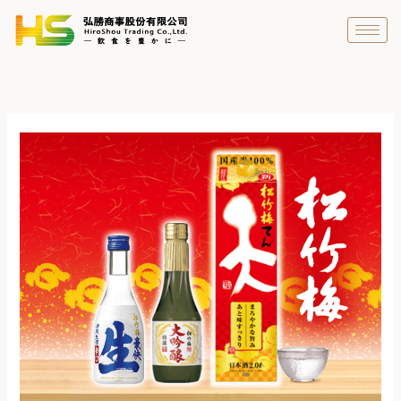
跳
至
主
要
內
容