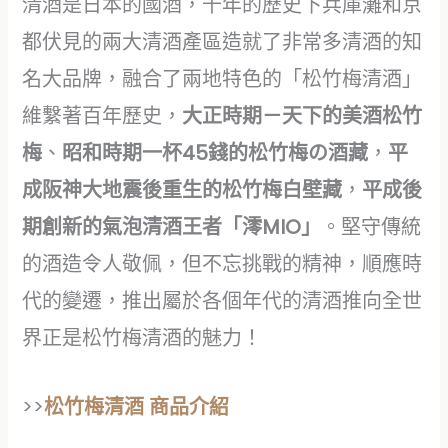
清酒是日本的國酒，千年的歷史下兵庫灘和京
都伏見的兩大清酒產區造就了非常多清酒的知
名大品牌，融合了兩地特色的「松竹梅清酒」
維繫著百年歷史，
大正時期－天下的美酒松竹
梅
、
昭和時期一杯45錢的松竹梅の酒藏
，
平
成阪神大地震後重生的松竹梅白壁藏
，
平成後
期創新的氣泡清酒王者「澪MIO」
。堅守傳統
的酒造令人敬佩，但不忘挑戰的精神，順應時
代的變遷，推出屬於各個年代的清酒推向全世
界正是松竹梅清酒的魅力！
>>
松竹梅清酒 商品介紹