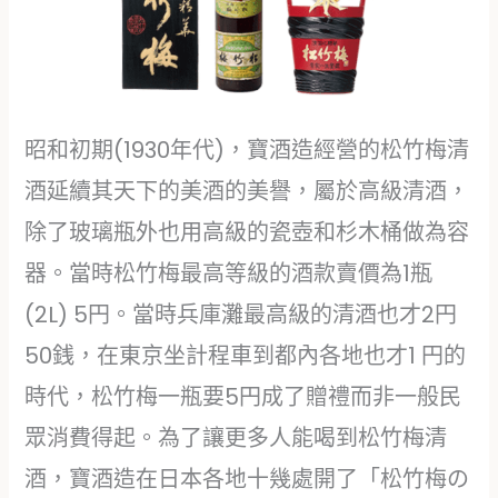
昭和初期(1930年代)，寶酒造經營的松竹梅清
酒延續其天下的美酒的美譽，屬於高級清酒，
除了玻璃瓶外也用高級的瓷壺和杉木桶做為容
器。當時松竹梅最高等級的酒款賣價為1瓶
(2L) 5円。當時兵庫灘最高級的清酒也才2円
50銭，在東京坐計程車到都內各地也才1 円的
時代，松竹梅一瓶要5円成了贈禮而非一般民
眾消費得起。為了讓更多人能喝到松竹梅清
酒，寶酒造在日本各地十幾處開了「松竹梅の