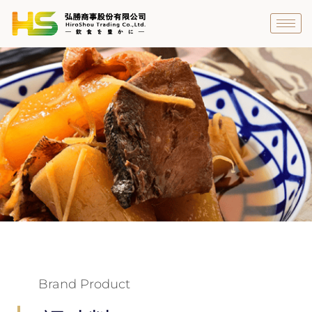
跳
至
主
要
內
容
Brand Product