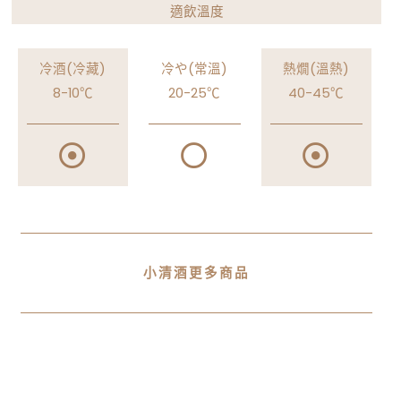
適飲溫度
冷酒(冷藏)
冷や(常溫)
熱燗(溫熱)
8-10℃
20-25℃
40-45℃
小清酒更多商品