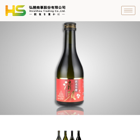
跳
至
主
要
內
容