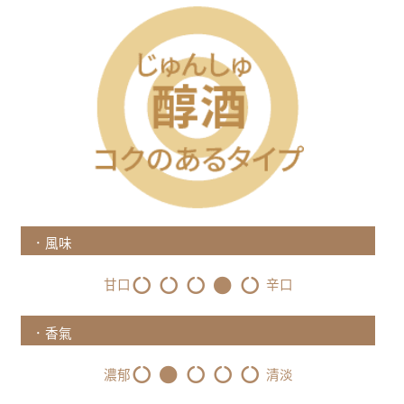
．風味
甘口
辛口
．香氣
濃郁
清淡