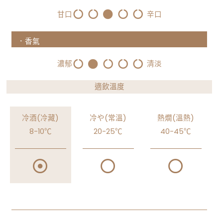
甘口
辛口
．香氣
濃郁
清淡
適飲溫度
冷酒(冷藏)
冷や(常溫)
熱燗(溫熱)
8-10℃
20-25℃
40-45℃