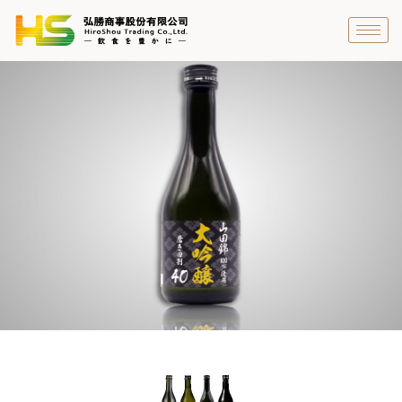
跳
至
主
要
內
容