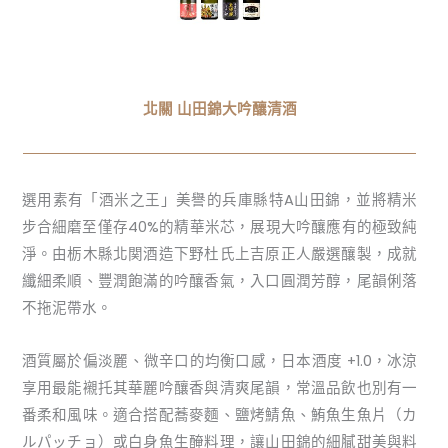
北關 山田錦大吟釀清酒
選用素有「酒米之王」美譽的兵庫縣特A山田錦，並將精米
步合細磨至僅存40%的精華米芯，展現大吟釀應有的極致純
淨。由栃木縣北関酒造下野杜氏上吉原正人嚴選釀製，成就
纖細柔順、豐潤飽滿的吟釀香氣，入口圓潤芳醇，尾韻俐落
不拖泥帶水。
酒質屬於偏淡麗、微辛口的均衡口感，日本酒度 +1.0，冰涼
享用最能襯托其華麗吟釀香與清爽尾韻，常溫品飲也別有一
番柔和風味。適合搭配蕎麥麵、鹽烤鯖魚、鮪魚生魚片（カ
ルパッチョ）或白身魚生醃料理，讓山田錦的細膩甜美與料