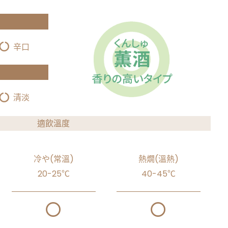
辛口
清淡
適飲溫度
冷や(常溫)
熱燗(溫熱)
20-25℃
40-45℃