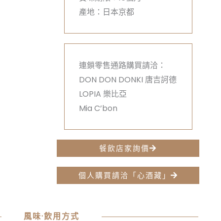
產地：日本京都
連鎖零售通路購買請洽：
DON DON DONKI 唐吉訶德
LOPIA 樂比亞
Mia C’bon
餐飲店家詢價
個人購買請洽「心酒藏」
風味·飲用方式