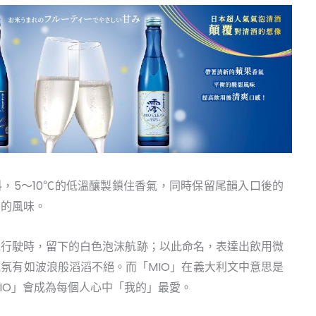
，5～10℃的低溫釀製鎖住香氣，同時保留尾韻入口後的
中的風味。
艇行駛時，留下的白色泡沫航跡；以此命名，表達出飲用微
氛有如波浪般滔滔不絕。而「MIO」在義大利文中意思是
IO」會成為每個人心中「我的」最愛。