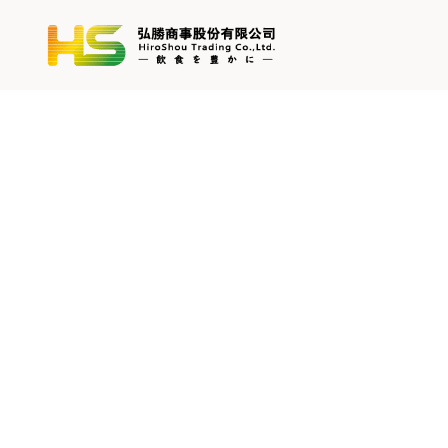
跳
至
主
要
內
容