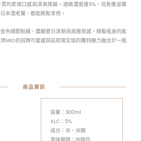
一貫的柔順口感與清爽尾韻。酒精濃度僅5%，低負擔卻層
或日本酒老饕，都能輕鬆享用。
，金色細節點綴，盡顯夏日清新與高雅質感。細看瓶身的氣
澪MIO的招牌可愛感與這款限定版的獨特魅力融合於一瓶
商品資訊
容量：300ml
ALC：5%
成分：米、米麴
賞味期限：16個月