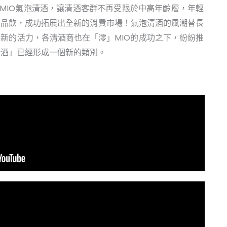
澪」MIO氣泡清酒，讓清酒客群不再受限於中高年齡層，年輕
鬆品飲，成功拓展出全新的消費市場！氣泡清酒的風潮替長
新的活力，各清酒商也在「澪」MIO的成功之下，紛紛推
清酒」已經形成一個新的類別。