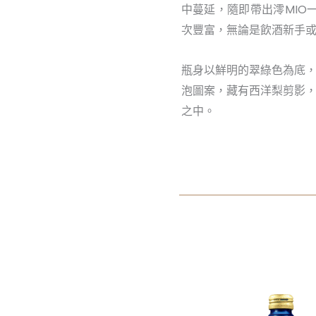
中蔓延，隨即帶出澪MIO
次豐富，無論是飲酒新手
瓶身以鮮明的翠綠色為底
泡圖案，藏有西洋梨剪影，
之中。