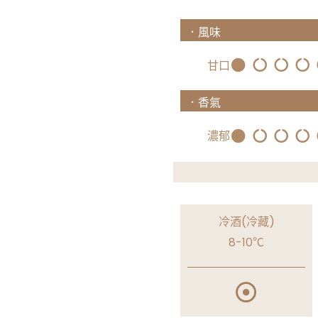
．風味
甘口
．香氣
濃郁
冷酒(冷藏)
8-10℃