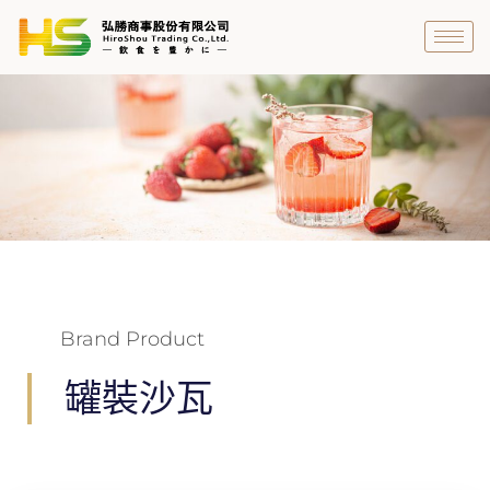
跳
至
主
要
內
容
Brand Product
罐裝沙瓦