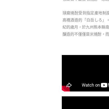
球磨燒酎受到指定產地制
高橋酒造的「白岳しろ」。
紀的歲月，於九州熊本縣
釀造的不僅僅是米燒酎，而