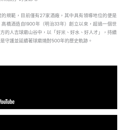
度的規範，目前僅有27家酒廠，其中具有領導地位的便是
高橋酒造自1900年（明治33年）創立以來，超過一個世
南方的人吉球磨山谷中，以「好米、好水、好人才」，持續
是守護並延續著球磨燒酎500年的歷史軌跡。