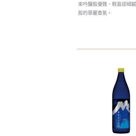
來吟釀般優雅、輕盈卻細
般的華麗香氣。