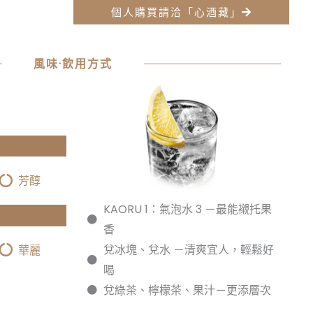
個人購買請洽「心酒藏」
風味·飲用方式
芳醇
KAORU 1：氣泡水 3 －最能襯托果
香
兌冰塊、兌水 －清爽宜人，輕鬆好
華麗
喝
兌綠茶、檸檬茶、果汁－更添層次