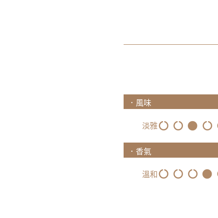
．風味
淡雅
．香氣
溫和