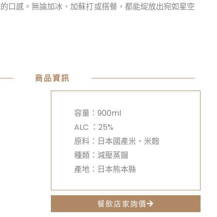
膩的口感。無論加冰、加蘇打或搭餐，都能綻放出宛如星空
商品資訊
容量：900ml
ALC ：25%
原料：日本國產米、米麴
種類：減壓蒸餾
產地：日本熊本縣
餐飲店家詢價