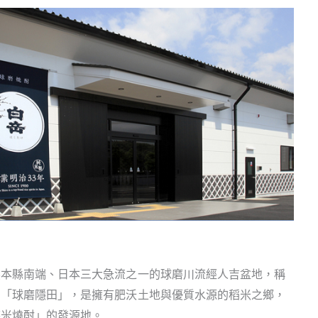
熊本縣南端、日本三大急流之一的球磨川流經人吉盆地，稱
名「球磨隱田」，是擁有肥沃土地與優質水源的稻米之鄉，
磨米燒酎」的發源地。