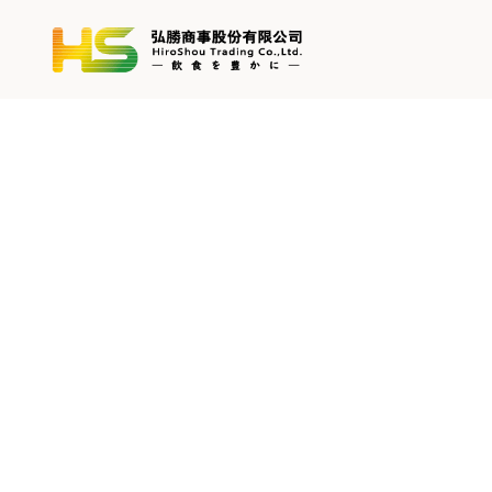
跳
至
主
要
內
容