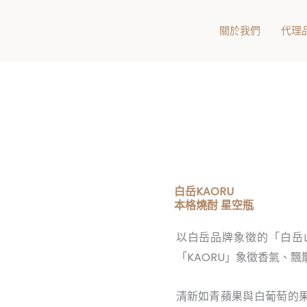
關於我們
代理
白岳KAORU
本格燒酎 星空瓶
以白岳品牌象徵的「白岳
「KAORU」象徵香氣、
清新如青蘋果與白葡萄的果