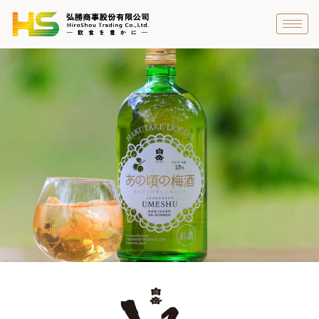
跳
至
主
要
內
容