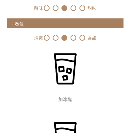
酸味
甜味
．香氣
清爽
香甜
加冰塊