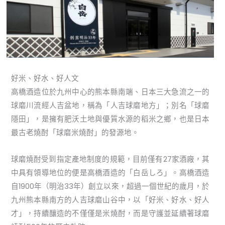
好米、好水、好人文
高橋酒造位於九州中心的熊本縣南端、日本三大急流之一的
球磨川流經人吉盆地，稱為「人吉球磨地方」；別名「球磨
隱田」，是擁有肥沃土地與優質水源的稻米之鄉，也是日本
最古老燒酎「球磨米燒酎」的發源地。
球磨燒酎受到指定產地制度的規範，目前僅有27家酒廠，其
中具有領導地位的便是高橋酒造的「白岳しろ」。高橋酒造
自1900年（明治33年）創立以來，超過一個世紀的歲月，於
九州熊本縣南方的人吉球磨山谷中，以「好米、好水、好人
才」，持續釀造的不僅僅是米燒酎，而是守護並延續著球磨