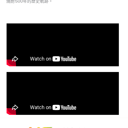
燒酎500年的歷史軌跡。