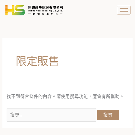
跳
搜
至
尋
主
關
要
鍵
內
字:
容
限定販售
找不到符合條件的內容。請使用搜尋功能，應會有所幫助。