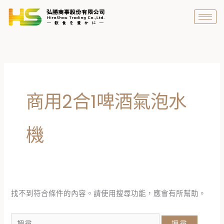
跳
搜
至
尋
主
關
要
鍵
內
字:
容
商用2合1啤酒氣泡水
機
找不到符合條件的內容。請使用搜尋功能，應會有所幫助。