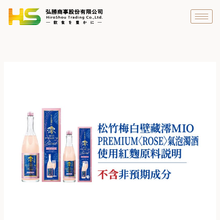
跳
至
主
要
內
容