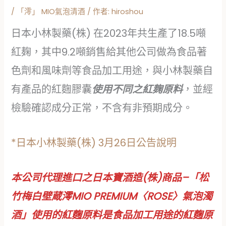
/
「澪」 MIO氣泡清酒
/ 作者:
hiroshou
日本小林製藥(株) 在2023年共生產了18.5噸
紅麹，其中9.2噸銷售給其他公司做為食品著
色劑和風味劑等食品加工用途，與小林製藥自
有產品的紅麴膠囊
使用不同之紅麹原料
，並經
檢驗確認成分正常，不含有非預期成分。
*日本小林製藥(株) 3月26日公告說明
本公司代理進口之日本寶酒造(株)商品–「松
竹梅白壁蔵澪MIO PREMIUM〈ROSE〉氣泡濁
酒」使用的紅麴原料是食品加工用途的紅麴原